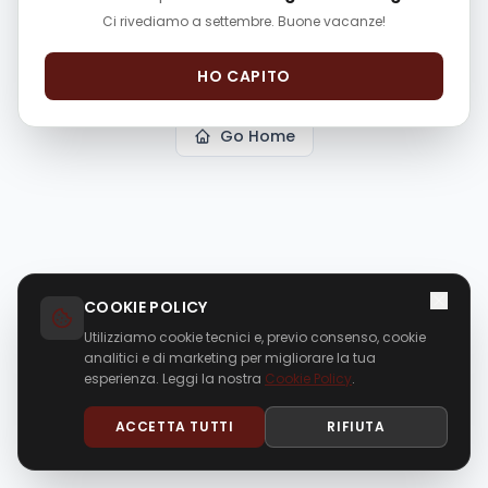
The page
"
p/alfa-romeo-mito-134030
"
could not
Ci rivediamo a settembre. Buone vacanze!
be found in this application.
HO CAPITO
Go Home
COOKIE POLICY
Utilizziamo cookie tecnici e, previo consenso, cookie
analitici e di marketing per migliorare la tua
esperienza. Leggi la nostra
Cookie Policy
.
ACCETTA TUTTI
RIFIUTA