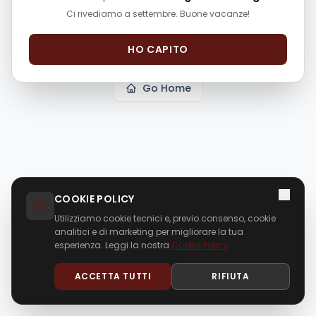
The page
"
p/fiat-panda-134042
"
could not be
Ci rivediamo a settembre. Buone vacanze!
found in this application.
HO CAPITO
Go Home
COOKIE POLICY
Utilizziamo cookie tecnici e, previo consenso, cookie
analitici e di marketing per migliorare la tua
esperienza. Leggi la nostra
Cookie Policy
.
ACCETTA TUTTI
RIFIUTA