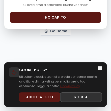
The page
"
p/lancia-ypsilon-134051
"
could not be
Ci rivediamo a settembre. Buone vacanze!
found in this application.
HO CAPITO
Go Home
COOKIE POLICY
Utilizziamo cookie tecnici e, previo consenso, cookie
analitici e di marketing per migliorare la tua
esperienza. Leggi la nostra
Cookie Policy
.
ACCETTA TUTTI
RIFIUTA