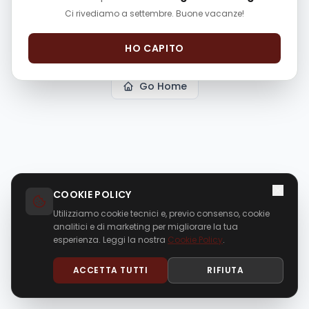
The page
"
p/smart-fortwo-134047
"
could not be
Ci rivediamo a settembre. Buone vacanze!
found in this application.
HO CAPITO
Go Home
COOKIE POLICY
Utilizziamo cookie tecnici e, previo consenso, cookie
analitici e di marketing per migliorare la tua
esperienza. Leggi la nostra
Cookie Policy
.
ACCETTA TUTTI
RIFIUTA