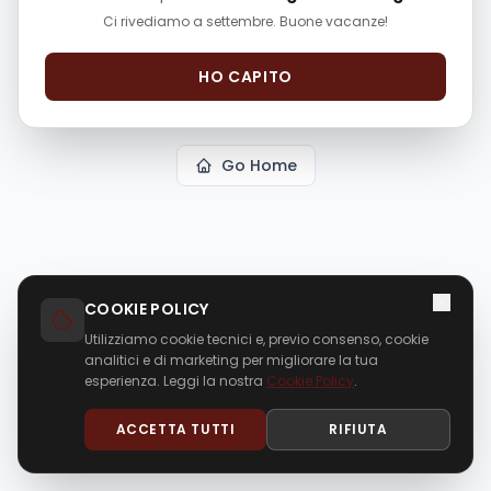
superpassion-navi-led-prezzo-
Ci rivediamo a settembre. Buone vacanze!
promo/23665964/
"
could not be found in this
application.
HO CAPITO
Go Home
COOKIE POLICY
Utilizziamo cookie tecnici e, previo consenso, cookie
analitici e di marketing per migliorare la tua
esperienza. Leggi la nostra
Cookie Policy
.
ACCETTA TUTTI
RIFIUTA