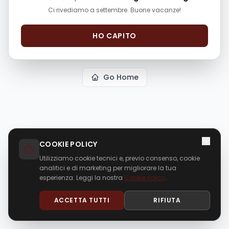
comfort-garanzia-mg-prezzo-
Ci rivediamo a settembre. Buone vacanze!
promo/23750284/
"
could not be found in this
application.
HO CAPITO
Go Home
COOKIE POLICY
Utilizziamo cookie tecnici e, previo consenso, cookie
analitici e di marketing per migliorare la tua
esperienza. Leggi la nostra
Cookie Policy
.
ACCETTA TUTTI
RIFIUTA